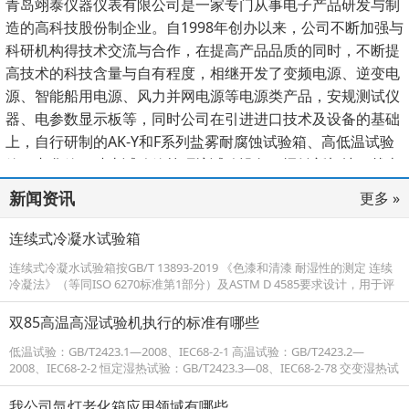
青岛翊泰仪器仪表有限公司是一家专门从事电子产品研发与制
造的高科技股份制企业。自1998年创办以来，公司不断加强与
科研机构得技术交流与合作，在提高产品品质的同时，不断提
高技术的科技含量与自有程度，相继开发了变频电源、逆变电
源、智能船用电源、风力并网电源等电源类产品，安规测试仪
器、电参数显示板等，同时公司在引进进口技术及设备的基础
上，自行研制的AK-Y和F系列盐雾耐腐蚀试验箱、高低温试验
箱、老化箱、冲击试验箱等环境试验设备。远销新加坡、越南
等国家。国内海尔、海信、美的集团、格兰仕、步步高、
新闻资讯
更多 »
TCL、LG、青岛DND、青特汽车、小鸭、美资、厦门钢宇等大
型企业均为我们的客户。质优价廉、服务周到得到用户一致好
连续式冷凝水试验箱
评...
连续式冷凝水试验箱按GB/T 13893-2019 《色漆和清漆 耐湿性的测定 连续
冷凝法》（等同ISO 6270标准第1部分）及ASTM D 4585要求设计，用于评
定涂层、涂料体系及其同类产品在连续冷凝的高湿度环境中的耐湿性...
双85高温高湿试验机执行的标准有哪些
低温试验：GB/T2423.1—2008、IEC68-2-1 高温试验：GB/T2423.2—
2008、IEC68-2-2 恒定湿热试验：GB/T2423.3—08、IEC68-2-78 交变湿热试
验：GB/T2423.4—08、IEC68-2-30 高温试验：GJB15...
我公司氙灯老化箱应用领域有哪些