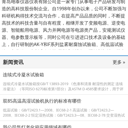
青岛翊泰仪器仪表有限公司是一家专门从事电子产品研发与制
造的高科技股份制企业。自1998年创办以来，公司不断加强与
科研机构得技术交流与合作，在提高产品品质的同时，不断提
高技术的科技含量与自有程度，相继开发了变频电源、逆变电
源、智能船用电源、风力并网电源等电源类产品，安规测试仪
器、电参数显示板等，同时公司在引进进口技术及设备的基础
上，自行研制的AK-Y和F系列盐雾耐腐蚀试验箱、高低温试验
箱、老化箱、冲击试验箱等环境试验设备。远销新加坡、越南
等国家。国内海尔、海信、美的集团、格兰仕、步步高、
新闻资讯
更多 »
TCL、LG、青岛DND、青特汽车、小鸭、美资、厦门钢宇等大
型企业均为我们的客户。质优价廉、服务周到得到用户一致好
连续式冷凝水试验箱
评...
连续式冷凝水试验箱按GB/T 13893-2019 《色漆和清漆 耐湿性的测定 连续
冷凝法》（等同ISO 6270标准第1部分）及ASTM D 4585要求设计，用于评
定涂层、涂料体系及其同类产品在连续冷凝的高湿度环境中的耐湿性...
双85高温高湿试验机执行的标准有哪些
低温试验：GB/T2423.1—2008、IEC68-2-1 高温试验：GB/T2423.2—
2008、IEC68-2-2 恒定湿热试验：GB/T2423.3—08、IEC68-2-78 交变湿热试
验：GB/T2423.4—08、IEC68-2-30 高温试验：GJB15...
我公司氙灯老化箱应用领域有哪些